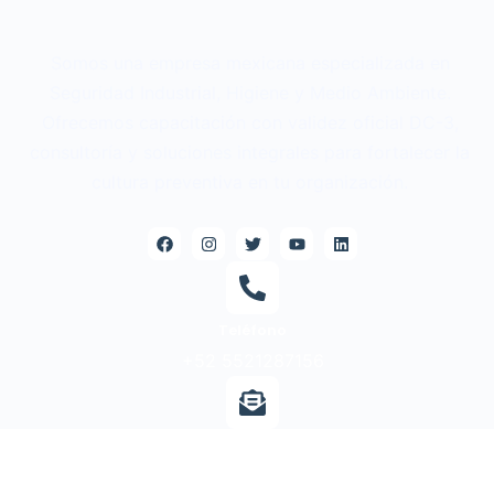
Somos una empresa mexicana especializada en
Seguridad Industrial, Higiene y Medio Ambiente.
Ofrecemos capacitación con validez oficial DC-3,
consultoría y soluciones integrales para fortalecer la
cultura preventiva en tu organización.
Teléfono
+52 5521287156
Correo
contacto@profesegh.com