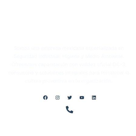
Somos una empresa mexicana especializada en
Seguridad Industrial, Higiene y Medio Ambiente.
Ofrecemos capacitación con validez oficial DC-3,
consultoría y soluciones integrales para fortalecer la
cultura preventiva en tu organización.
Teléfono
+52 5521287156